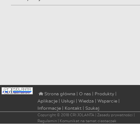
|
O nas
|
Produkty
|
⌂ Strona główna
Aplikacje
|
Usługi
|
Wiedza
|
Wsparcie
|
Informacje
|
Kontakt
|
Szukaj
Copyright © 2018
CRI JOLANTA
|
Zasady prywatności
|
Regulamin
|
Komunikat na temat ciasteczek