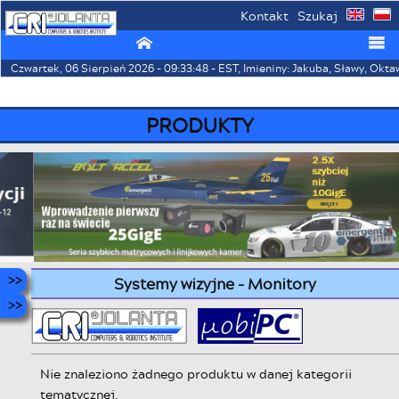
Kontakt
Szukaj
⌂
☰
Czwartek, 06 Sierpień 2026 - 09:33:48 - EST, Imieniny: Jakuba, Sławy, Okt
PRODUKTY
Systemy wizyjne - Monitory
Nie znaleziono żadnego produktu w danej kategorii
tematycznej.