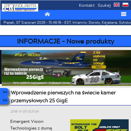
Kontakt
Szukaj
⌂
☰
Piątek, 07 Sierpień 2026 - 15:46:16 - EST, Imieniny: Doroty, Kajetana, Sykstu
INFORMACJE - Nowe produkty
Wprowadzenie pierwszych na świecie kamer
przemysłowych 25 GigE
2018-11-05 13:21:54
Emergent Vision
Technologies z dumą