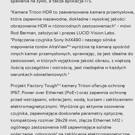
spawania na żywo, a także aplikacje ITS.
"Kamera Triton HDR to zaawansowana kamera przemysłowa,
która zapewnia niezawodne, dokładne i wysokiej jakości
obrazowanie HDR w różnorodnych zastosowaniach" - mówi
Rod Barman, założyciel i prezes LUCID Vision Labs.
"Połączenie czujnika Sony IMX490 i naszego silnika
mapowania tonów AltaView™ wyróżnia tę kamerę spośród
innych kamer przemysłowych, sprawiając, że jest idealna do
zastosowań, w których wyjątkowa jakość obrazu, z większą
ilością szczegółów i ostrością, jest niezbędna w każdych
warunkach oświetleniowych."
Projekt Factory Tough™ kamery Triton oferuje ochronę
IP67, Power over Ethernet (PoE+) oraz zapewnia ochronę
przed wstrząsami, wibracjami, wodą, kurzem i zakłóceniami
elektromagnetycznymi. Wyróżnia go aktywne osiowanie
czujnika, zapewniające doskonałe parametry optyczne,
kompaktowy rozmiar 29x29 mm, złącza Ethernet M12 i
ogólnego zastosowania M8 zapewniające solidne
połączenie, odporność na zakłócenia elektromagnetyczne