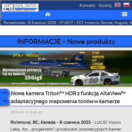
Kontakt
Szukaj
⌂
☰
Poniedziałek, 10 Sierpień 2026 - 07:40:17 - EST, Imieniny: Borysa, Hugona,
INFORMACJE - Nowe produkty
Nowa kamera Triton™ HDR z funkcją AltaView™
adaptacyjnego mapowania tonów w kamerze
2023-06-15 14:08:43
Richmond, BC, Kanada – 9 czerwca 2023
- LUCID Vision
Labs, Inc., projektant i producent innowacyjnych kamer