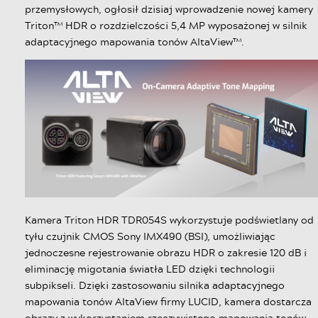
przemysłowych, ogłosił dzisiaj wprowadzenie nowej kamery
Triton™ HDR o rozdzielczości 5,4 MP wyposażonej w silnik
adaptacyjnego mapowania tonów AltaView™.
Kamera Triton HDR TDR054S wykorzystuje podświetlany od
tyłu czujnik CMOS Sony IMX490 (BSI), umożliwiając
jednoczesne rejestrowanie obrazu HDR o zakresie 120 dB i
eliminację migotania światła LED dzięki technologii
subpikseli. Dzięki zastosowaniu silnika adaptacyjnego
mapowania tonów AltaView firmy LUCID, kamera dostarcza
obrazy z wykorzystaniem rzeczywistego mapowania tonów