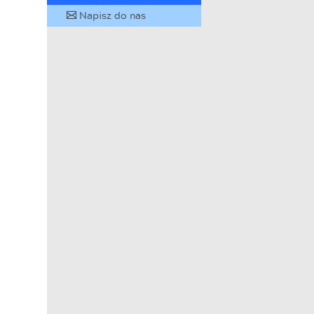
Napisz do nas
✉