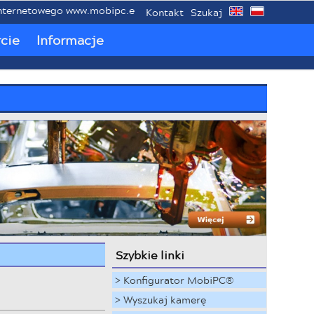
netowego www.mobipc.eu poświęconemu mobilnym przemysłowym
Kontakt
Szukaj
cie
Informacje
Szybkie linki
> Konfigurator MobiPC®
> Wyszukaj kamerę