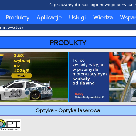
Zapraszamy do naszego nowego serwisu inter
Produkty
Aplikacje
Usługi
Wiedza
Wspar
tana, Sykstusa
PRODUKTY
Optyka - Optyka laserowa