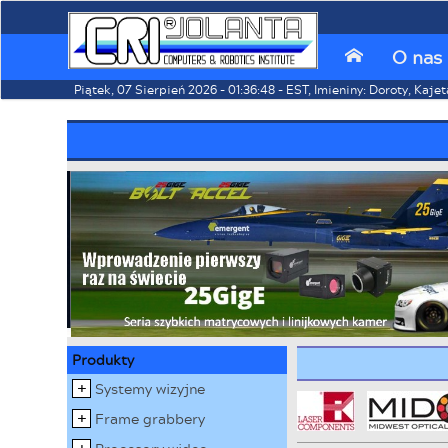
O nas
⌂
Piątek, 07 Sierpień 2026 - 01:36:48 - EST, Imieniny: Doroty, Kaje
Produkty
Systemy wizyjne
Frame grabbery