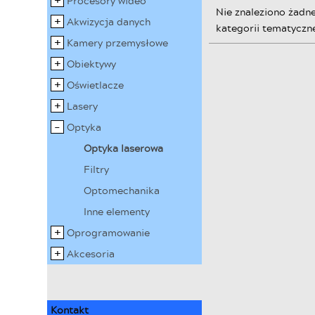
Procesory wideo
Nie znaleziono żadn
Akwizycja danych
kategorii tematyczne
Kamery przemysłowe
Obiektywy
Oświetlacze
Lasery
Optyka
Optyka laserowa
Filtry
Optomechanika
Inne elementy
Oprogramowanie
Akcesoria
Kontakt