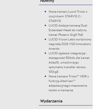
Nowiny
Nowe kamery Lucid Triton z
czujnikami STARVIS 2 i
STARVIS
LUCID dodaje kamerę Dual
Extended-Head do rodziny
kamer Phoenix GigE PoE
LUCID Vision Labs wyróżniony
nagrodą 2024 VSD Innovators
Awards
LUCID ogłasza integrację i
dostępność RDMA dla kamer
Atlas10, umożliwiając
optymalny transfer obrazu
10GigE
Nowa kamera Triton™ HDR z
funkcją AltaView™
adaptacyjnego mapowania
tonów w kamerze
Wydarzenia