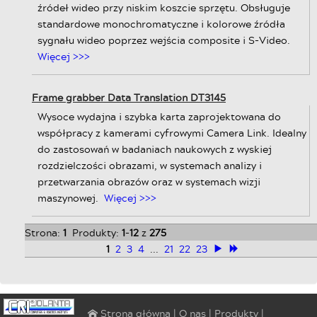
źródeł wideo przy niskim koszcie sprzętu. Obsługuje
standardowe monochromatyczne i kolorowe źródła
sygnału wideo poprzez wejścia composite i S-Video.
Więcej >>>
Frame grabber Data Translation DT3145
Wysoce wydajna i szybka karta zaprojektowana do
współpracy z kamerami cyfrowymi Camera Link. Idealny
do zastosowań w badaniach naukowych z wyskiej
rozdzielczości obrazami, w systemach analizy i
przetwarzania obrazów oraz w systemach wizji
maszynowej.
Więcej >>>
Strona:
1
Produkty:
1
-
12
z
275
1
2
3
4
...
21
22
23
>
≫
|
O nas
|
Produkty
|
⌂ Strona główna